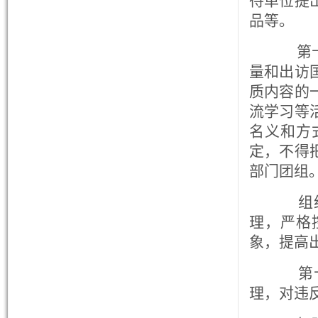
待单位提
品等。
第十七
量和出访
质内容的
流学习等
名义和方
定，不得
部门团组
组织人
理，严格
象，提高
第十八
理，对违