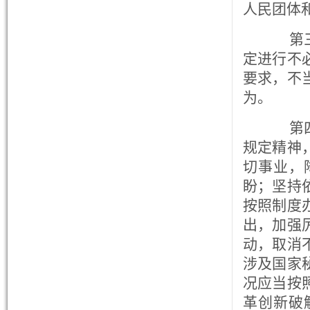
人民团体
第三条
定进行不
要求，不
为。
第四条
规定精神
切事业，
盼；坚持
按照制度
出，加强
动，取消
涉及国家
况应当按
革创新破