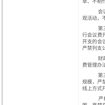
草、不制
会议期
观活动，
第三十
行会议费
开支的会
严禁列支
财政部
费管理办
第三十
规模，严
线上方式
严格执