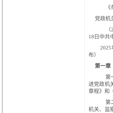
《条
党政机
（
18日中共
20
布）
第一章
第一条
进党政机
章程》和
第二条
机关、监