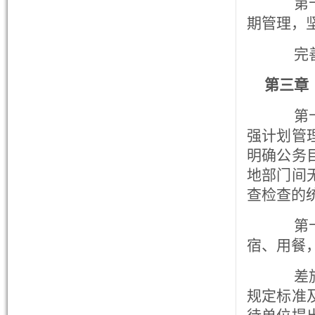
第十四
期管理，
完
第三章
第十五
强计划管
明确公务
地部门间
查检查的
第十六
宿、用餐
差旅人
规定标准