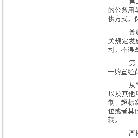
第二十
的公务用
供方式，
普通公
关规定发
利，不得
第二十
一购置经
从严配
以及其他
制、超标
位或者其
辆。
严格按