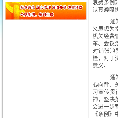
浪费条例
关于2025年国庆、中秋节严明纪律要
2025-09-22
认真遵照
关于2025年清明节严明纪律要求的通
2025-04-02
关于做好2025年元旦春节期间正风肃
2024-12-30
通知指
王拥军：以健全责任体系深化全面从
2024-10-11
义思想为
省纪委监委公开通报5起违反中央八
2024-09-20
机关经费
中央纪委国家监委公开通报八起违反
2024-09-20
车、会议
对铺张浪
栓，对于
意义。
通知要
心向背、
习宣传贯
神，坚决
会进一步
《条例》