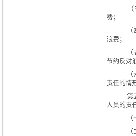
（三）
费；
（四）
浪费；
（五）
节约反对
（六）
责任的情
第五十
人员的责
（一）
（二）