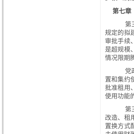
第七章
第三十
规定的拟
审批手续
是超规模
情况限期
党政机
置和集约
批准租用
使用功能
第三十
改造、租
置换方式