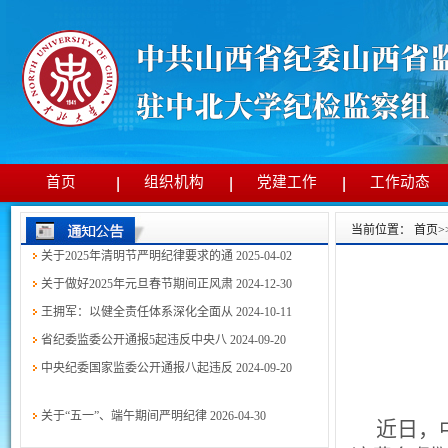
关于“五一”、端午期间严明纪律
2026-04-30
首页
组织机构
党建工作
工作动态
关于做好2026年元旦春节期间正风肃
2025-12-30
关于2025年国庆、中秋节严明纪律要
2025-09-22
当前位置：
首页
>
关于2025年清明节严明纪律要求的通
2025-04-02
关于做好2025年元旦春节期间正风肃
2024-12-30
王拥军：以健全责任体系深化全面从
2024-10-11
省纪委监委公开通报5起违反中央八
2024-09-20
中央纪委国家监委公开通报八起违反
2024-09-20
关于“五一”、端午期间严明纪律
2026-04-30
近日，
关于做好2026年元旦春节期间正风肃
2025-12-30