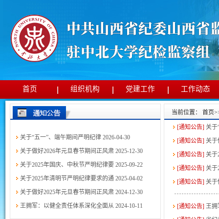
关于“五一”、端午期间严明纪律
2026-04-30
关于做好2026年元旦春节期间正风肃
2025-12-30
关于2025年国庆、中秋节严明纪律要
2025-09-22
关于2025年清明节严明纪律要求的通
2025-04-02
关于做好2025年元旦春节期间正风肃
2024-12-30
王拥军：以健全责任体系深化全面从
2024-10-11
首页
组织机构
党建工作
工作动态
省纪委监委公开通报5起违反中央八
2024-09-20
中央纪委国家监委公开通报八起违反
2024-09-20
当前位置：
首页
>
[通知公告]
关于
关于“五一”、端午期间严明纪律
2026-04-30
[通知公告]
关于
关于做好2026年元旦春节期间正风肃
2025-12-30
[通知公告]
关于
关于2025年国庆、中秋节严明纪律要
2025-09-22
[通知公告]
关于
关于2025年清明节严明纪律要求的通
2025-04-02
[通知公告]
关于
关于做好2025年元旦春节期间正风肃
2024-12-30
王拥军：以健全责任体系深化全面从
2024-10-11
[通知公告]
王拥
省纪委监委公开通报5起违反中央八
2024-09-20