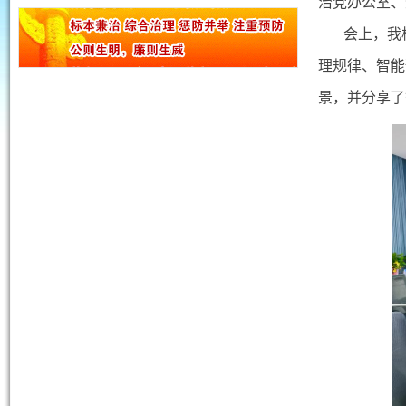
治党办公室、
会上，我
理规律、智能
景，并分享了