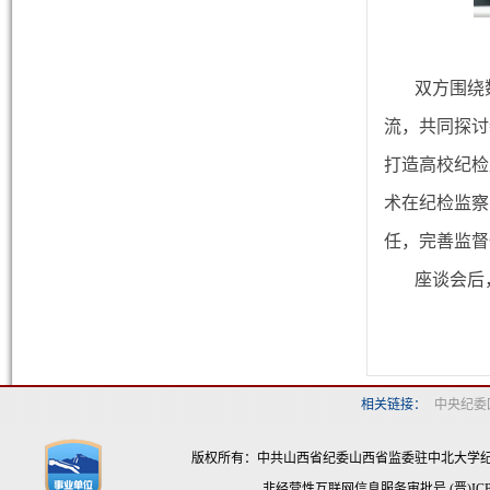
双方围绕
流，共同探讨
打造高校纪检
术在纪检监察
任，完善监督
座谈会后
相关链接：
中央纪委
版权所有：中共山西省纪委山西省监委驻中北大学纪检
非经营性互联网信息服务审批号 (晋)ICP备