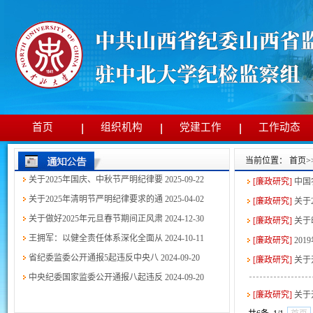
首页
组织机构
党建工作
工作动态
关于“五一”、端午期间严明纪律
2026-04-30
关于做好2026年元旦春节期间正风肃
2025-12-30
当前位置：
首页
>
关于2025年国庆、中秋节严明纪律要
2025-09-22
[廉政研究]
中国
关于2025年清明节严明纪律要求的通
2025-04-02
[廉政研究]
关于
关于做好2025年元旦春节期间正风肃
2024-12-30
[廉政研究]
关于
王拥军：以健全责任体系深化全面从
2024-10-11
[廉政研究]
20
省纪委监委公开通报5起违反中央八
2024-09-20
[廉政研究]
关于
中央纪委国家监委公开通报八起违反
2024-09-20
[廉政研究]
关于
关于“五一”、端午期间严明纪律
2026-04-30